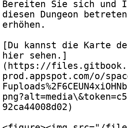
Bereiten Sie sich und I
diesen Dungeon betreten
erhöhen.

[Du kannst die Karte de
hier sehen.]
(https://files.gitbook.
prod.appspot.com/o/spac
Fuploads%2F6CEUN4xiOHNb
png?alt=media\&token=c5
92ca44008d02)

<figure><img src="/file