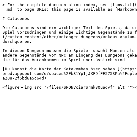
> For the complete documentation index, see [llms.txt](
`.md` to page URLs; this page is available as [Markdown
# Catacombs

Die Catacombs sind ein wichtiger Teil des Spiels, da si
Spiel vorzudringen und einige wichtige Gegenstände zu f
(/custom-content/other/anfanger-dungeons/ankous-asylum.
durchqueren.

In diesem Dungeon müssen die Spieler sowohl Münzen als 
andere Gegenstände vom NPC am Eingang des Dungeons geka
die für das Vorankommen im Spiel unerlässlich sind.

[Du kannst die Karte der Katakomben hier sehen.](https:
prod.appspot.com/o/spaces%2Fb31Yp1jJXF9fFE5753Pu%2Fuplo
a208-2f5bd6a5c64d)
