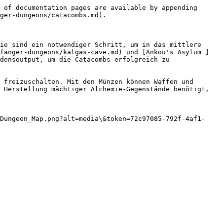
 of documentation pages are available by appending 
ger-dungeons/catacombs.md).

ie sind ein notwendiger Schritt, um in das mittlere 
fanger-dungeons/kalgas-cave.md) und [Ankou's Asylum ]
densoutput, um die Catacombs erfolgreich zu 
 freizuschalten. Mit den Münzen können Waffen und 
 Herstellung mächtiger Alchemie-Gegenstände benötigt, 
_Dungeon_Map.png?alt=media\&token=72c97085-792f-4af1-