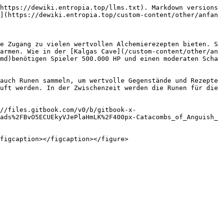
https://dewiki.entropia.top/llms.txt). Markdown versions
](https://dewiki.entropia.top/custom-content/other/anfan
e Zugang zu vielen wertvollen Alchemierezepten bieten. S
armen. Wie in der [Kalgas Cave](/custom-content/other/an
md)benötigen Spieler 500.000 HP und einen moderaten Scha
auch Runen sammeln, um wertvolle Gegenstände und Rezepte
uft werden. In der Zwischenzeit werden die Runen für die
//files.gitbook.com/v0/b/gitbook-x-
ads%2FBvO5ECUEkyVJePlaHmLK%2F400px-Catacombs_of_Anguish